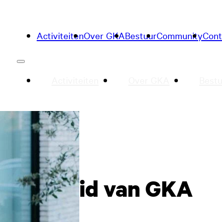
Activiteiten
Over GKA
Bestuur
Community
Cont
Activiteiten
Over GKA
Bestu
Word lid van GKA