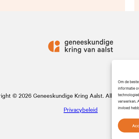
Om de beste 
informatie o
technologieë
ight © 2026 Geneeskundige Kring Aalst. Alle rechten
verwerken. A
invloed hebb
Privacybeleid
Acc