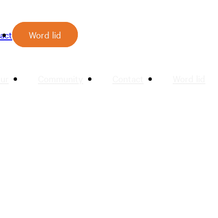
act
Word lid
ur
Community
Contact
Word lid