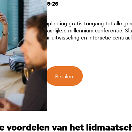
Academiejaar 25-26
Krijg als arts in opleiding gratis toegang tot alle g
events en de 2-jaarlijkse millennium conferentie. Slu
Groot Aalst. Waar uitwisseling en interactie centraal
€
0.00
Lidmaatschap
Betalen
25-
26
(In
Opleiding)
aantal
le voordelen van het lidmaatsc